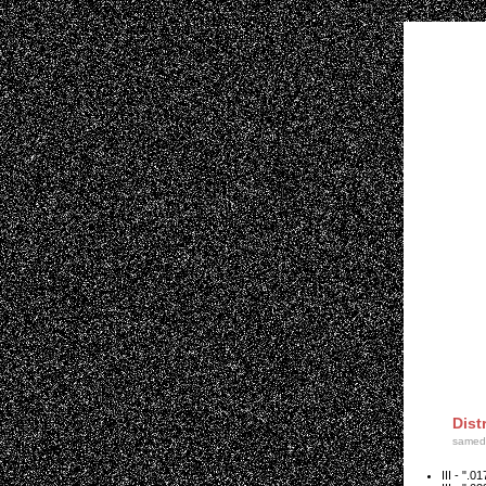
Dist
samedi
III - ".0