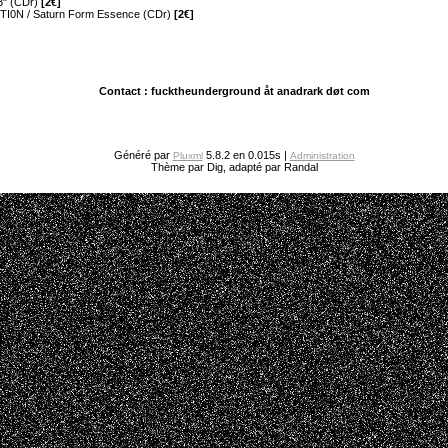
23" (CDr)
[2€]
I0N / Saturn Form Essence (CDr)
[2€]
Contact : fucktheunderground åt anadrark døt com
Généré par
5.8.2 en 0.015s |
Pluxml
Administration
Thème par Dig, adapté par Randal