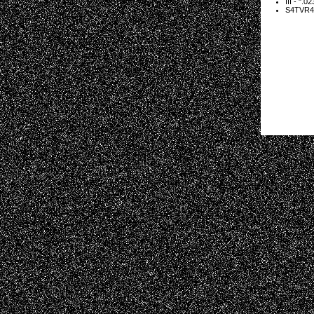
III - ".0
S4TVR4T