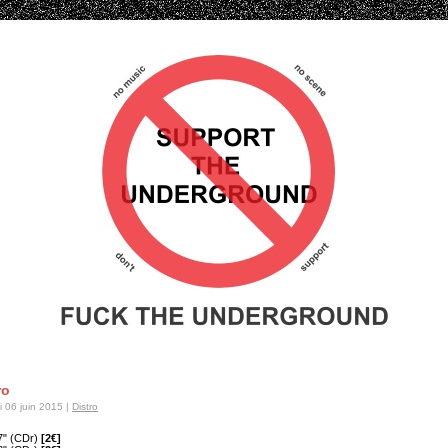
ro
 06 juin 2015 |
Distro
17" (CDr)
[2€]